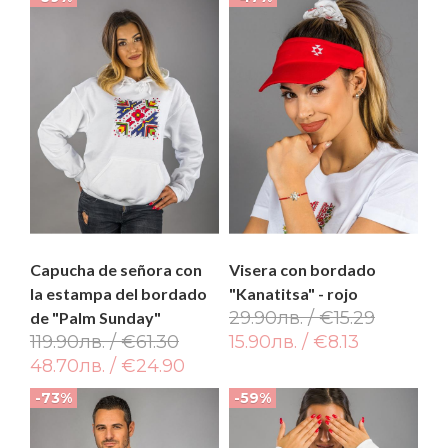
Capucha de señora con
Visera con bordado
la estampa del bordado
"Kanatitsa" - rojo
29.90лв. / €15.29
de "Palm Sunday"
119.90лв. / €61.30
15.90лв. / €8.13
48.70лв. / €24.90
-73%
-59%