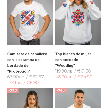
Camiseta de caballero
Top blanco de mujer
con la estampa del
con bordado
bordado de
"Wedding"
119.90лв. / €61.30
"Protección"
63.90лв. / €32.67
48.70лв. / €24.90
17.41лв. / €8.90
-59%
-74%