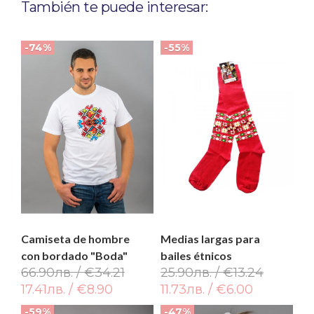
También te puede interesar:
-74%
-55%
Camiseta de hombre
Medias largas para
con bordado "Boda"
bailes étnicos
66.90лв. / €34.21
25.90лв. / €13.24
17.41лв. / €8.90
11.73лв. / €6.00
-59%
-47%