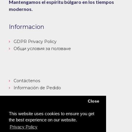
Mantengamos el espíritu búlgaro en los tiempos
modernos.
Informacion
GDPR Privacy Policy
Общи условия за ползване
Contáctenos
Información de Pedido
Close
Text Block
This website uses cookies to ensure you get
the best experience on our website.
Privacy Policy
Text block body.