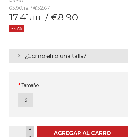
Precio
63.90лв. / €32.67
17.41лв. / €8.90
-73%
¿Cómo elijo una talla?
Tamaño
S
AGREGAR AL CARRO