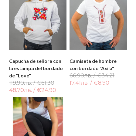
Capucha de señora con
Camiseta de hombre
la estampa del bordado
con bordado "Axila"
66.90лв. / €34.21
de "Love"
119.90лв. / €61.30
17.41лв. / €8.90
48.70лв. / €24.90